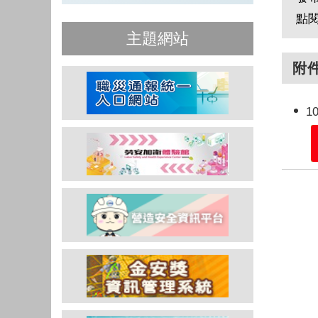
點
主題網站
附
1