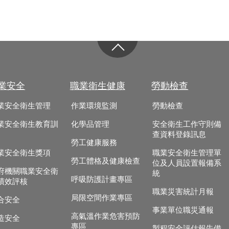
業安全
職業衛生健康
勞動檢查
業安全衛生管理
作業環境監測
勞動檢查
業安全衛生教育訓
化學品管理
安全衛生工作守則備
查資料登錄訊息
勞工健康服務
業安全衛生獎項
職業安全衛生管理單
勞工體格及健康檢查
位及人員設置報備系
府機關職業安全衛
統
呼吸防護計畫專區
績效評核
職業災害統計月報
局限空間作業專區
合安全
事業單位職災通報
高氣溫作業危害預防
造安全
專區
製程安全評估報告備