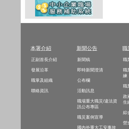
本署介紹
新聞公告
職
正副首長介紹
新聞稿
職
發展沿革
即時新聞澄清
職
練
職掌及組織
公布欄
職
聯絡資訊
活動訊息
政
職場重大職災/違法資
生
訊公布專區
綜
職災案例宣導
營
國內外重大工安事故