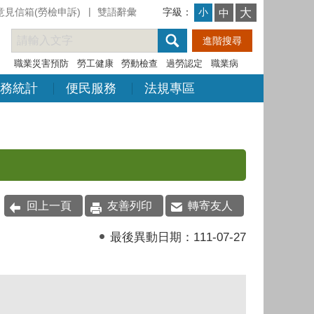
意見信箱(勞檢申訴)
雙語辭彙
字級：
大
小
中
職業災害預防
勞工健康
勞動檢查
過勞認定
職業病
務統計
便民服務
法規專區
回上一頁
友善列印
轉寄友人
最後異動日期：
111-07-27