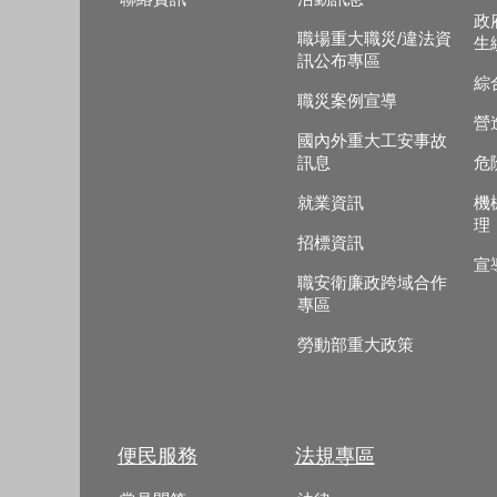
政
職場重大職災/違法資
生
訊公布專區
綜
職災案例宣導
營
國內外重大工安事故
訊息
危
就業資訊
機
理
招標資訊
宣
職安衛廉政跨域合作
專區
勞動部重大政策
便民服務
法規專區