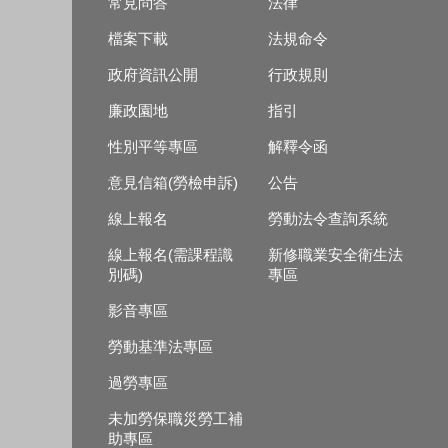
常見問答
法律
檔案下載
法規命令
政府資訊公開
行政規則
廉政園地
指引
性別平等專區
解釋令函
意見信箱(勞檢申訴)
公告
線上報名
勞動法令查詢系統
線上報名(需課程識
新修職業安全衛生法
別碼)
專區
影音專區
勞動基準法專區
過勞專區
未加勞保職災勞工補
助專區