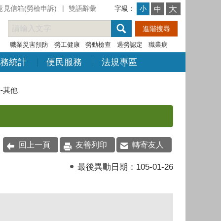
意見信箱(勞檢申訴)
雙語辭彙
字級：
大
小
中
職業災害預防
勞工健康
勞動檢查
過勞認定
職業病
務統計
便民服務
法規專區
-其他
回上一頁
友善列印
轉寄友人
最後異動日期：
105-01-26