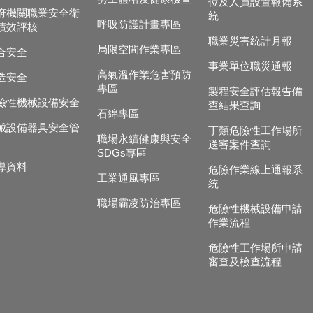
位及人員設置報備系
府機關職業安全衛
統
呼吸防護計畫專區
績效評核
職業災害統計月報
局限空間作業專區
合安全
事業單位職災通報
高氣溫作業危害預防
造安全
專區
製程安全評估報告備
險性機械設備安全
查結果查詢
石綿專區
械設備器具安全管
丁類危險性工作場所
職場永續健康與安全
送審案件查詢
SDGs專區
導資料
危險作業線上通報系
工業通風專區
統
職場霸凌防治專區
危險性機械設備申請
作業流程
危險性工作場所申請
審查及檢查流程