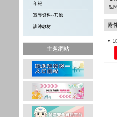
年報
點
宣導資料--其他
附
訓練教材
1
主題網站