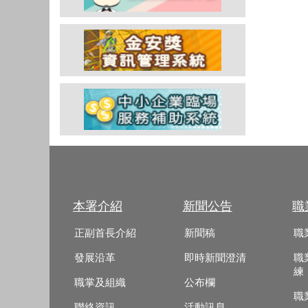
本署介紹
新聞公告
職
正副首長介紹
新聞稿
職
發展沿革
即時新聞澄清
職
練
職掌及組織
公布欄
職
聯絡資訊
活動訊息