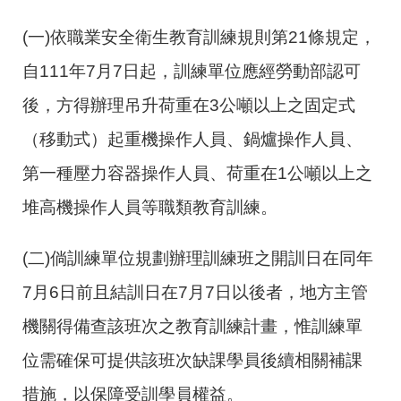
(一)依職業安全衛生教育訓練規則第
21
條規定，
自
111
年
7
月
7
日起，訓練單位應經勞動部認可
後，方得辦理吊升荷重在
3
公噸以上之固定式
（移動式）起重機操作人員、鍋爐操作人員、
第一種壓力容器操作人員、荷重在
1
公噸以上之
堆高機操作人員等職類教育訓練。
(二)倘訓練單位規劃辦理訓練班之開訓日在同年
7
月
6
日前且結訓日在
7
月
7
日以後者，地方主管
機關得備查該班次之教育訓練計畫，惟訓練單
位需確保可提供該班次缺課學員後續相關補課
措施，以保障受訓學員權益。