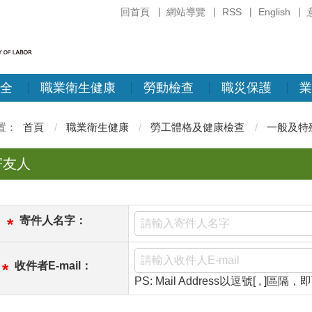
回首頁
網站導覽
RSS
English
全
職業衛生健康
勞動檢查
職災保護
業
首頁
職業衛生健康
勞工體格及健康檢查
一般及特
寄友人
寄件人名字：
*
收件者E-mail：
*
PS: Mail Address以逗號[ , ]區