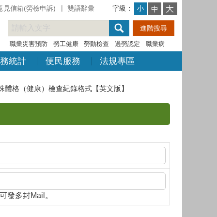
意見信箱(勞檢申訴)
雙語辭彙
字級：
大
小
中
職業災害預防
勞工健康
勞動檢查
過勞認定
職業病
務統計
便民服務
法規專區
殊體格（健康）檢查紀錄格式【英文版】
隔，即可發多封Mail。