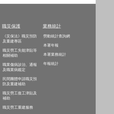
職災保護
業務統計
《災保法》職災預防
勞動統計查詢網
及重建專區
本署年報
職災勞工失能津貼等
本署業務統計
相關補助
年報統計
職業傷病診治、通報
及職業病鑑定
民間團體申請職災預
防及重建補助
職災勞工復工津貼及
補助
職災勞工重建服務