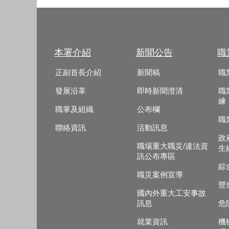
本署介紹
新聞公告
職
正副首長介紹
新聞稿
職
發展沿革
即時新聞澄清
職
練
職掌及組織
公布欄
職
聯絡資訊
活動訊息
政
職場重大職災/違法資
生
訊公布專區
綜
職災案例宣導
營
國內外重大工安事故
訊息
危
就業資訊
機