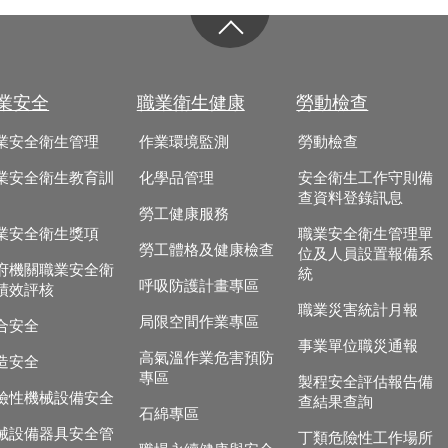
業安全
職業衛生健康
勞動檢查
業安全衛生管理
作業環境監測
勞動檢查
業安全衛生教育訓
化學品管理
安全衛生工作守則備
查資料登錄訊息
勞工健康服務
業安全衛生獎項
職業安全衛生管理單
勞工體格及健康檢查
位及人員設置報備系
府機關職業安全衛
統
呼吸防護計畫專區
績效評核
職業災害統計月報
局限空間作業專區
合安全
事業單位職災通報
高氣溫作業危害預防
造安全
專區
製程安全評估報告備
險性機械設備安全
查結果查詢
石綿專區
械設備器具安全管
丁類危險性工作場所