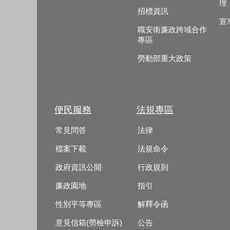
理
招標資訊
宣
職安衛廉政跨域合作
專區
勞動部重大政策
便民服務
法規專區
常見問答
法律
檔案下載
法規命令
政府資訊公開
行政規則
廉政園地
指引
性別平等專區
解釋令函
意見信箱(勞檢申訴)
公告