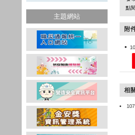
點
主題網站
附
1
相
1