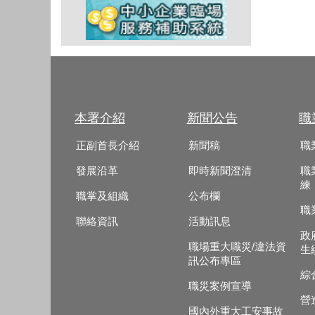
本署介紹
新聞公告
職
正副首長介紹
新聞稿
職
發展沿革
即時新聞澄清
職
練
職掌及組織
公布欄
職
聯絡資訊
活動訊息
政
職場重大職災/違法資
生
訊公布專區
綜
職災案例宣導
營
國內外重大工安事故