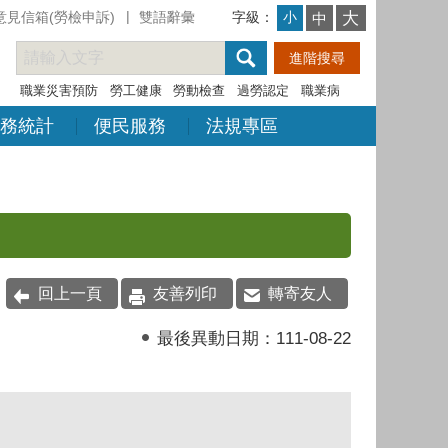
意見信箱(勞檢申訴)
雙語辭彙
字級：
大
小
中
職業災害預防
勞工健康
勞動檢查
過勞認定
職業病
務統計
便民服務
法規專區
回上一頁
友善列印
轉寄友人
最後異動日期：
111-08-22