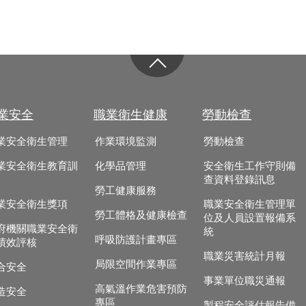
業安全
職業衛生健康
勞動檢查
業安全衛生管理
作業環境監測
勞動檢查
業安全衛生教育訓
化學品管理
安全衛生工作守則備
查資料登錄訊息
勞工健康服務
業安全衛生獎項
職業安全衛生管理單
勞工體格及健康檢查
位及人員設置報備系
府機關職業安全衛
統
呼吸防護計畫專區
績效評核
職業災害統計月報
局限空間作業專區
合安全
事業單位職災通報
高氣溫作業危害預防
造安全
專區
製程安全評估報告備