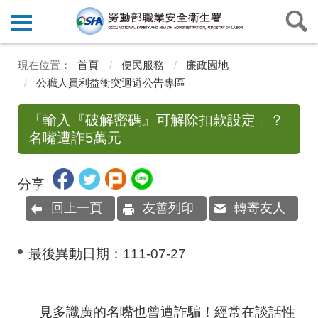
首頁
便民服務
廉政園地
公職人員利益衝突迴避公告專區
「輸入『破解密碼』可解除扣款設定」？
名嘴遭詐5萬元
分享
回上一頁
友善列印
轉寄友人
最後異動日期：
111-07-27
見多識廣的名嘴也曾遭詐騙！經常在談話性