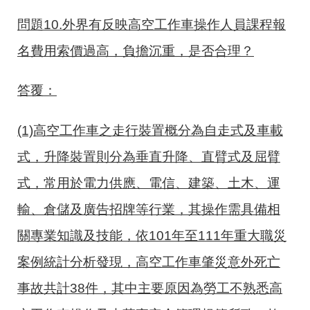
問題
10.
外界有反映高空工作車操作人員課程報
名費用索價過高，負擔沉重，是否合理？
答覆：
(1)高空工作車之走行裝置概分為自走式及車載
式，升降裝置則分為垂直升降、直臂式及屈臂
式，常用於電力供應、電信、建築、土木、運
輸、倉儲及廣告招牌等行業，其操作需具備相
關專業知識及技能，依
101
年至
111
年重大職災
案例統計分析發現，高空工作車肇災意外死亡
事故共計
38
件，其中主要原因為勞工不熟悉高