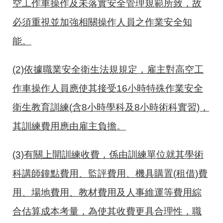
空工作車操作及未落實安全管理規範所致，故
必須重視並加強相關操作人員之作業安全知
能。
(2)依據職業安全衛生法規規定，雇主對高空工
作車操作人員應使其接受
16
小時特殊作業安全
衛生教育訓練
(
含
8
小時學科及
8
小時術科實習
)
，
其訓練費用應由雇主負擔。
(3)有關上開訓練收費，係由訓練單位就其學術
科講師鐘點費用、監評費用、機具購置
(
租借
)
費
用、場地費用、教材費用及人事維運等費用綜
合估算成本考量，為使其收費更具合理性，職