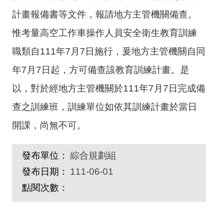
計畫報備書等文件，報請地方主管機關備查。
惟考量高空工作車操作人員安全衛生教育訓練
職類自
111
年
7
月
7
日施行，爰地方主管機關自同
年
7
月
7
日起，方可備查該教育訓練計畫。是
以，對於經地方主管機關於
111
年
7
月
7
日完成備
查之訓練班，訓練單位如依其訓練計畫於當日
開課，尚無不可。
發布單位：
綜合規劃組
發布日期：
111-06-01
點閱次數：