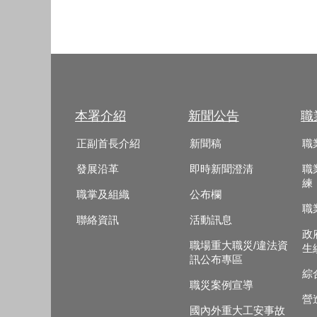
本署介紹
新聞公告
職
正副首長介紹
新聞稿
職
發展沿革
即時新聞澄清
職
練
職掌及組織
公布欄
職
聯絡資訊
活動訊息
政
職場重大職災/違法資
生
訊公布專區
綜
職災案例宣導
營
國內外重大工安事故