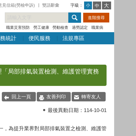
意見信箱(勞檢申訴)
雙語辭彙
字級：
大
小
中
職業災害預防
勞工健康
勞動檢查
過勞認定
職業病
務統計
便民服務
法規專區
林辦理「局部排氣裝置檢測、維護管理實務
回上一頁
友善列印
轉寄友人
最後異動日期：
114-10-01
一，為提升業界對局部排氣裝置之檢測、維護管