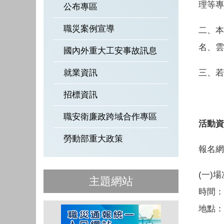
理等專
公布專區
職災案例宣導
二、本
名、雲
國內外重大工安事故訊息
就業資訊
三、若
招標資訊
職安衛廉政跨域合作專區
活動資
勞動部重大政策
報名網
(一)
主題網站
時間：
地點：