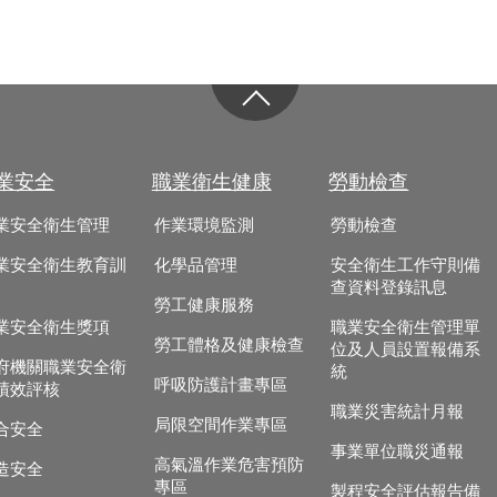
業安全
職業衛生健康
勞動檢查
業安全衛生管理
作業環境監測
勞動檢查
業安全衛生教育訓
化學品管理
安全衛生工作守則備
查資料登錄訊息
勞工健康服務
業安全衛生獎項
職業安全衛生管理單
勞工體格及健康檢查
位及人員設置報備系
府機關職業安全衛
統
呼吸防護計畫專區
績效評核
職業災害統計月報
局限空間作業專區
合安全
事業單位職災通報
高氣溫作業危害預防
造安全
專區
製程安全評估報告備