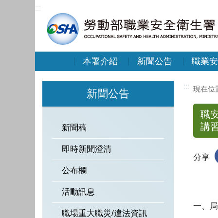
:::
本署介紹
新聞公告
職業安
:::
新聞公告
職安
講
新聞稿
即時新聞澄清
分享
公布欄
活動訊息
一、局
職場重大職災/違法資訊