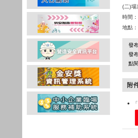
(二)
時間：1
地點：
發
發
點
附