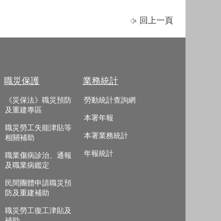
回上一頁
職災保護
業務統計
《災保法》職災預防
勞動統計查詢網
及重建專區
本署年報
職災勞工失能津貼等
本署業務統計
相關補助
年報統計
職業傷病診治、通報
及職業病鑑定
民間團體申請職災預
防及重建補助
職災勞工復工津貼及
補助