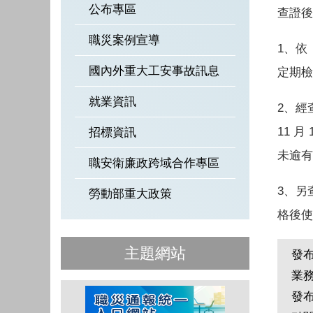
公布專區
查證後
職災案例宣導
1、依
國內外重大工安事故訊息
定期檢
就業資訊
2、經
11 月
招標資訊
未逾有
職安衛廉政跨域合作專區
3、另
勞動部重大政策
格後使
主題網站
發
業
發