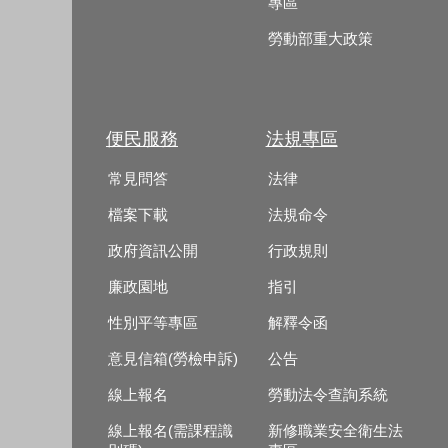
專區
勞動部重大政策
便民服務
法規專區
常見問答
法律
檔案下載
法規命令
政府資訊公開
行政規則
廉政園地
指引
性別平等專區
解釋令函
意見信箱(勞檢申訴)
公告
線上報名
勞動法令查詢系統
線上報名(需課程識
新修職業安全衛生法