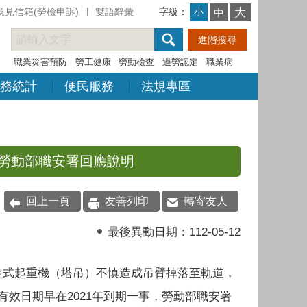
意見信箱(勞檢申訴)
雙語辭彙
字級：
大
小
中
職業災害預防
勞工健康
勞動檢查
過勞認定
職業病
務統計
便民服務
法規專區
勞動部職安署回應說明
回上一頁
友善列印
轉寄友人
最後異動日期：
112-05-12
定式起重機（塔吊）不慎造成吊臂掉落至軌道，
有效日期早在2021年到期一事，勞動部職安署