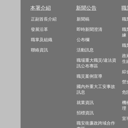
本署介紹
新聞公告
職
正副首長介紹
新聞稿
職
發展沿革
即時新聞澄清
職
練
職掌及組織
公布欄
職
聯絡資訊
活動訊息
政
職場重大職災/違法資
生
訊公布專區
綜
職災案例宣導
營
國內外重大工安事故
訊息
危
就業資訊
機
理
招標資訊
宣
職安衛廉政跨域合作