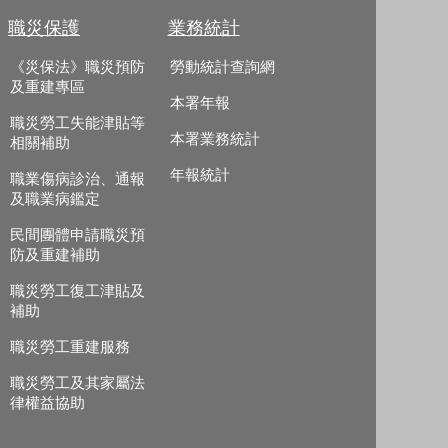
職災保護
業務統計
《災保法》職災預防
勞動統計查詢網
及重建專區
本署年報
職災勞工失能津貼等
本署業務統計
相關補助
年報統計
職業傷病診治、通報
及職業病鑑定
民間團體申請職災預
防及重建補助
職災勞工復工津貼及
補助
職災勞工重建服務
職災勞工及其家屬法
律權益協助