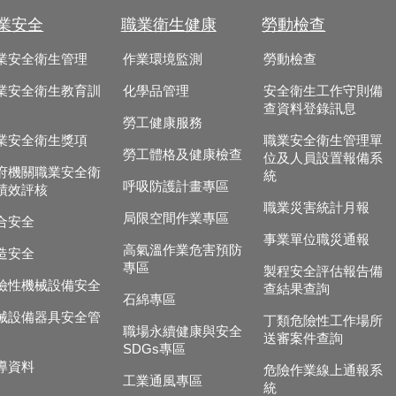
業安全
職業衛生健康
勞動檢查
業安全衛生管理
作業環境監測
勞動檢查
業安全衛生教育訓
化學品管理
安全衛生工作守則備
查資料登錄訊息
勞工健康服務
業安全衛生獎項
職業安全衛生管理單
勞工體格及健康檢查
位及人員設置報備系
府機關職業安全衛
統
呼吸防護計畫專區
績效評核
職業災害統計月報
局限空間作業專區
合安全
事業單位職災通報
高氣溫作業危害預防
造安全
專區
製程安全評估報告備
險性機械設備安全
查結果查詢
石綿專區
械設備器具安全管
丁類危險性工作場所
職場永續健康與安全
送審案件查詢
SDGs專區
導資料
危險作業線上通報系
工業通風專區
統