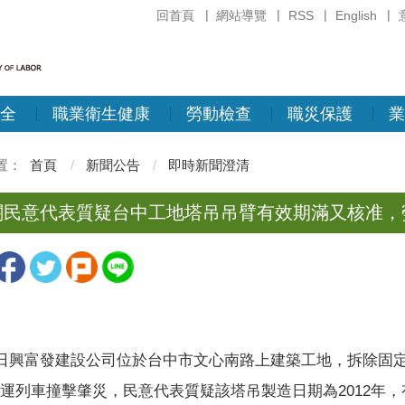
回首頁
網站導覽
RSS
English
全
職業衛生健康
勞動檢查
職災保護
業
首頁
新聞公告
即時新聞澄清
關民意代表質疑台中工地塔吊吊臂有效期滿又核准，
0日興富發建設公司位於台中市文心南路上建築工地，拆除固
運列車撞擊肇災，民意代表質疑該塔吊製造日期為2012年，