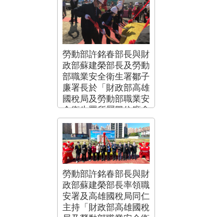
勞動部許銘春部長與財
政部蘇建榮部長及勞動
部職業安全衛生署鄒子
廉署長於「財政部高雄
國稅局及勞動部職業安
全衛生署所屬單位廳舍
新建工程」進行動土祈
福.png
勞動部許銘春部長與財
政部蘇建榮部長率領職
安署及高雄國稅局同仁
主持「財政部高雄國稅