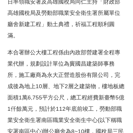
日率領職安署及高雄國稅局同仁主持「財政部
高雄國稅局及勞動部職業安全衛生署所屬單位
廳舍新建工程」動土典禮，祈福工程順利圓
滿。
本合署辦公大樓工程係由內政部營建署全程專
業代辦，規劃設計單位為竇國昌建築師事務
所，施工廠商為永大正營造股份有限公司，完
成後為地上
10
層、地下
2
層之建築物，樓地板總
面積
1
萬
6,755
平方公尺，總工程經費新臺幣
5
億
1
仟餘萬元，預計於
112
年底前竣工，勞動部職
業安全衛生署南區職業安全衛生中心
(
以下稱職
安署南區中心
)
辦公廳舍為
8~10
樓，國稅局三民