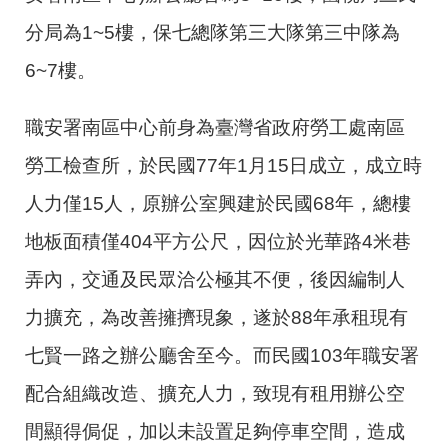
分局為
1~5
樓，保七總隊第三大隊第三中隊為
6~7
樓。
職安署南區中心前身為臺灣省政府勞工處南區
勞工檢查所，於民國
77
年
1
月
15
日成立，成立時
人力僅
15
人，原辦公室興建於民國
68
年，總樓
地板面積僅
404
平方公尺，因位於光華路
4
米巷
弄內，交通及民眾洽公極其不便，後因編制人
力擴充，為改善擁擠現象，遂於
88
年承租現有
七賢一路之辦公廳舍至今。而民國
103
年職安署
配合組織改造、擴充人力，致現有租用辦公空
間顯得侷促，加以未設置足夠停車空間，造成