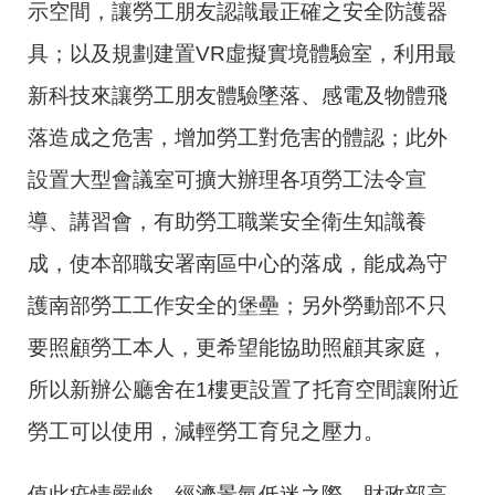
示空間，讓勞工朋友認識最正確之安全防護器
具；以及規劃建置
VR
虛擬實境體驗室，利用最
新科技來讓勞工朋友體驗墜落、感電及物體飛
落造成之危害，增加勞工對危害的體認；此外
設置大型會議室可擴大辦理各項勞工法令宣
導、講習會，有助勞工職業安全衛生知識養
成，使本部職安署南區中心的落成，能成為守
護南部勞工工作安全的堡壘；另外勞動部不只
要照顧勞工本人，更希望能協助照顧其家庭，
所以新辦公廳舍在
1
樓更設置了托育空間讓附近
勞工可以使用，減輕勞工育兒之壓力。
值此疫情嚴峻、經濟景氣低迷之際，財政部高