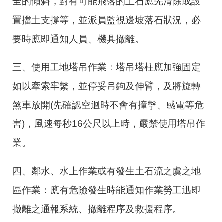
全的傾斜，對有可能飛落的土石應先清除或設
置擋土支撐等，並派員監視邊坡落石狀況，必
要時應即通知人員、機具撤離。
三、使用工地塔吊作業：塔吊塔柱應加強固定
如以牽索牢繫，並停妥吊鉤及伸臂，及將旋轉
煞車放開
(
先確認空迴時不會有撞擊、感電等危
害
)
，風速每秒
16
公尺以上時，嚴禁使用塔吊作
業。
四、鄰水、水上作業或有發生土石流之虞之地
區作業：應有危險發生時能通知作業勞工迅即
撤離之通報系統、撤離程序及救援程序。