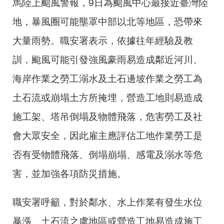
馬陸上颱風警報，
9
日為颱風中心最接近臺灣陸
地，暴風圈可能壟罩中部以北等地區，恐帶來
大量雨勢。職安署表示，依據往年經驗及教
訓，颱風可能引發強風豪雨易造成鄰近河川、
海岸作業之勞工溺水及土石邊坡作業之勞工為
土石流或崩塌土方所掩埋，營造工地則易造成
施工架、塔吊倒塌及物體飛落，危害勞工及社
會大眾安全，因此雇主應評估工地作業勞工是
否有受物體飛落、倒塌崩塌、感電及溺水等危
害，並加強各項防災措施。
職安署呼籲，對於鄰水、水上作業有發生水位
暴漲、土石流之虞地區或營造工地易造成施工