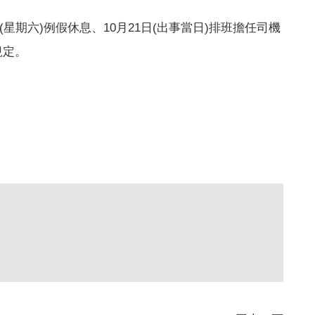
(
星期六
)
例假休息、
10
月
21
日
(
出事當日
)
排班擔任司機
規定。