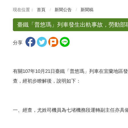
首頁
新聞公告
新聞稿
臺鐵「普悠瑪」列車發生出軌事故，勞動部
分享
有關
107
年
10
月
21
日臺鐵「普悠瑪」列車在宜蘭地區發
查，經初步瞭解後，說明如下：
一、經查，尤姓司機員為七堵機務段運轉副主任亦具