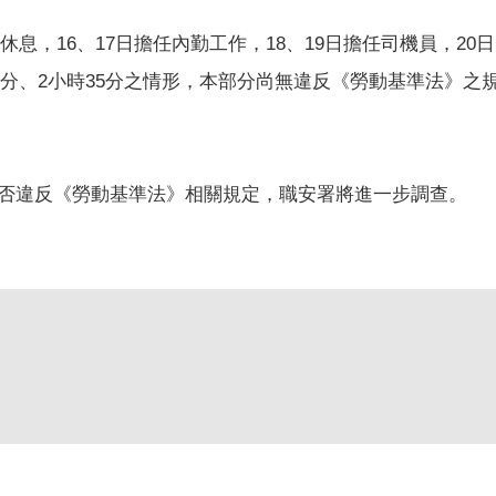
休息，
16
、
17
日擔任內勤工作，
18
、
19
日擔任司機員，
20
日
分、
2
小時
35
分之情形，本部分尚無違反《勞動基準法》之
否違反《勞動基準法》相關規定，職安署將進一步調查。