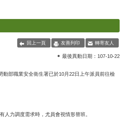
回上一頁
友善列印
轉寄友人
最後異動日期：
107-10-22
勞動部職業安全衛生署已於
10
月
22
日上午派員前往檢
有人力調度需求時，尤員會視情形替班。