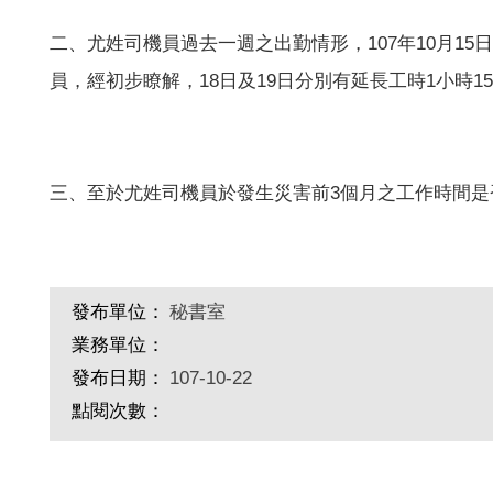
二、尤姓司機員過去一週之出勤情形，
107
年
10
月
15
日
員，經初步瞭解，
18
日及
19
日分別有延長工時
1
小時
15
三、至於尤姓司機員於發生災害前
3
個月之工作時間是
發布單位：
秘書室
業務單位：
發布日期：
107-10-22
點閱次數：