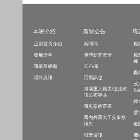
本署介紹
新聞公告
職
正副首長介紹
新聞稿
職
發展沿革
即時新聞澄清
職
練
職掌及組織
公布欄
職
聯絡資訊
活動訊息
政
職場重大職災/違法資
生
訊公布專區
綜
職災案例宣導
營
國內外重大工安事故
訊息
危
就業資訊
機