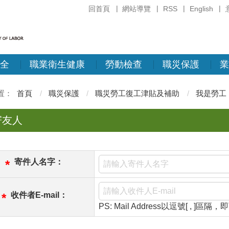
回首頁
網站導覽
RSS
English
全
職業衛生健康
勞動檢查
職災保護
業
首頁
職災保護
職災勞工復工津貼及補助
我是勞工
寄友人
寄件人名字：
*
收件者E-mail：
*
PS: Mail Address以逗號[ , ]區