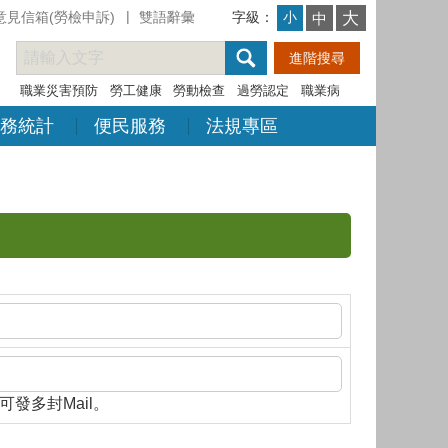
意見信箱(勞檢申訴)
雙語辭彙
字級：
大
小
中
職業災害預防
勞工健康
勞動檢查
過勞認定
職業病
務統計
便民服務
法規專區
隔，即可發多封Mail。