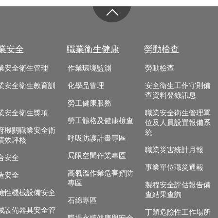
業安全
職業衛生健康
勞動檢查
業安全衛生管理
作業環境監測
勞動檢查
業安全衛生教育訓
化學品管理
安全衛生工作守則備
查資料登錄訊息
勞工健康服務
業安全衛生獎項
職業安全衛生管理單
勞工體格及健康檢查
位及人員設置報備系
府機關職業安全衛
統
呼吸防護計畫專區
績效評核
職業災害統計月報
局限空間作業專區
合安全
事業單位職災通報
高氣溫作業危害預防
造安全
專區
製程安全評估報告備
險性機械設備安全
查結果查詢
石綿專區
械設備器具安全管
丁類危險性工作場所