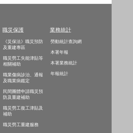
職災保護
業務統計
《災保法》職災預防
勞動統計查詢網
及重建專區
本署年報
職災勞工失能津貼等
本署業務統計
相關補助
年報統計
職業傷病診治、通報
及職業病鑑定
民間團體申請職災預
防及重建補助
職災勞工復工津貼及
補助
職災勞工重建服務