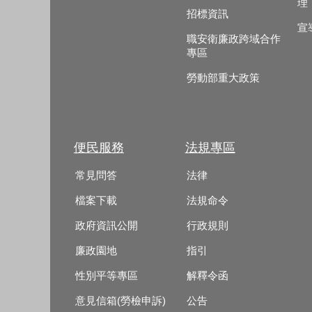
理
招標資訊
宣
職安衛廉政跨域合作
專區
勞動部重大政策
便民服務
法規專區
常見問答
法律
檔案下載
法規命令
政府資訊公開
行政規則
廉政園地
指引
性別平等專區
解釋令函
意見信箱(勞檢申訴)
公告