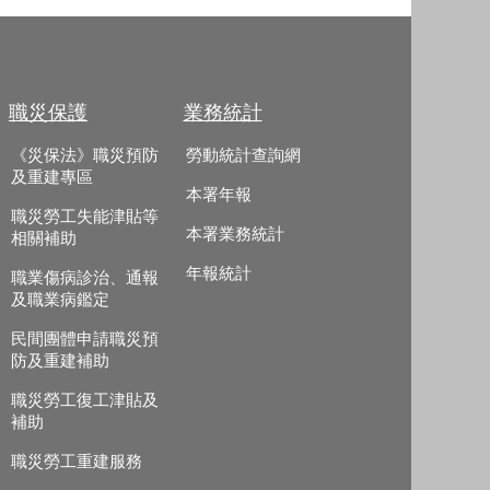
職災保護
業務統計
《災保法》職災預防
勞動統計查詢網
及重建專區
本署年報
職災勞工失能津貼等
本署業務統計
相關補助
年報統計
職業傷病診治、通報
及職業病鑑定
民間團體申請職災預
防及重建補助
職災勞工復工津貼及
補助
職災勞工重建服務