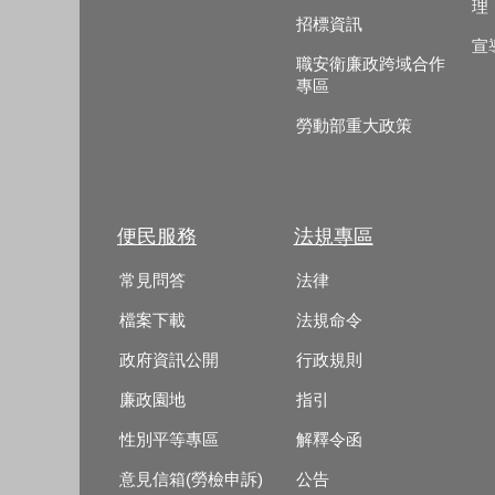
理
招標資訊
宣
職安衛廉政跨域合作
專區
勞動部重大政策
便民服務
法規專區
常見問答
法律
檔案下載
法規命令
政府資訊公開
行政規則
廉政園地
指引
性別平等專區
解釋令函
意見信箱(勞檢申訴)
公告