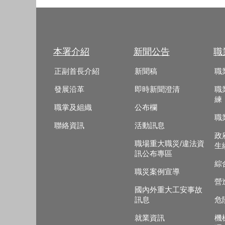
本署介紹
新聞公告
職
正副首長介紹
新聞稿
職
發展沿革
即時新聞澄清
職
練
職掌及組織
公布欄
職
聯絡資訊
活動訊息
政
職場重大職災/違法資
生
訊公布專區
綜
職災案例宣導
營
國內外重大工安事故
訊息
危
就業資訊
機