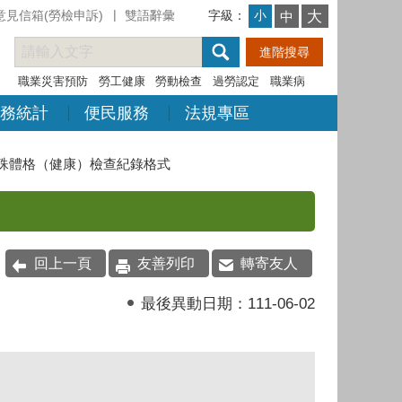
意見信箱(勞檢申訴)
雙語辭彙
字級：
大
小
中
職業災害預防
勞工健康
勞動檢查
過勞認定
職業病
務統計
便民服務
法規專區
殊體格（健康）檢查紀錄格式
回上一頁
友善列印
轉寄友人
最後異動日期：
111-06-02