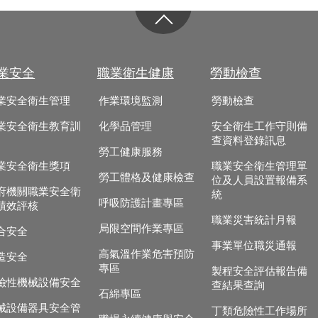
業安全
職業衛生健康
勞動檢查
業安全衛生管理
作業環境監測
勞動檢查
業安全衛生教育訓
化學品管理
安全衛生工作守則備
查資料登錄訊息
勞工健康服務
業安全衛生獎項
職業安全衛生管理單
勞工體格及健康檢查
位及人員設置報備系
府機關職業安全衛
統
呼吸防護計畫專區
績效評核
職業災害統計月報
局限空間作業專區
合安全
事業單位職災通報
高氣溫作業危害預防
造安全
專區
製程安全評估報告備
險性機械設備安全
查結果查詢
石綿專區
械設備器具安全管
丁類危險性工作場所