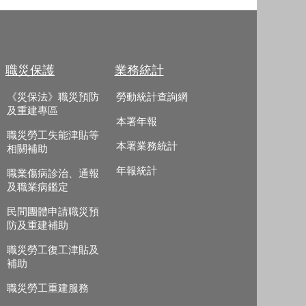
職災保護
業務統計
《災保法》職災預防
勞動統計查詢網
及重建專區
本署年報
職災勞工失能津貼等
本署業務統計
相關補助
年報統計
職業傷病診治、通報
及職業病鑑定
民間團體申請職災預
防及重建補助
職災勞工復工津貼及
補助
職災勞工重建服務