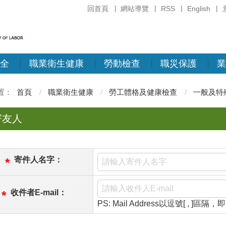
回首頁
網站導覽
RSS
English
全
職業衛生健康
勞動檢查
職災保護
業
首頁
職業衛生健康
勞工體格及健康檢查
一般及特
寄友人
寄件人名字：
*
收件者E-mail：
*
PS: Mail Address以逗號[ , ]區