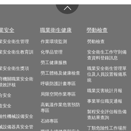
業安全
職業衛生健康
勞動檢查
業安全衛生管理
作業環境監測
勞動檢查
業安全衛生教育訓
化學品管理
安全衛生工作守則備
查資料登錄訊息
勞工健康服務
業安全衛生獎項
職業安全衛生管理單
勞工體格及健康檢查
位及人員設置報備系
府機關職業安全衛
統
呼吸防護計畫專區
績效評核
職業災害統計月報
局限空間作業專區
合安全
事業單位職災通報
高氣溫作業危害預防
造安全
專區
製程安全評估報告備
險性機械設備安全
查結果查詢
石綿專區
械設備器具安全管
丁類危險性工作場所