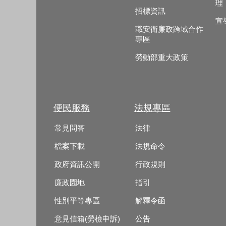
理
招標資訊
宣
職安衛廉政跨域合作
專區
勞動部重大政策
便民服務
法規專區
常見問答
法律
檔案下載
法規命令
政府資訊公開
行政規則
廉政園地
指引
性別平等專區
解釋令函
意見信箱(勞檢申訴)
公告