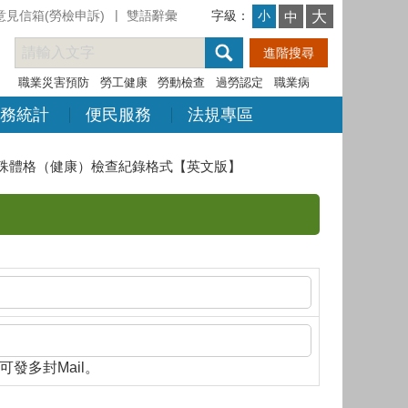
意見信箱(勞檢申訴)
雙語辭彙
字級：
大
小
中
職業災害預防
勞工健康
勞動檢查
過勞認定
職業病
務統計
便民服務
法規專區
殊體格（健康）檢查紀錄格式【英文版】
隔，即可發多封Mail。