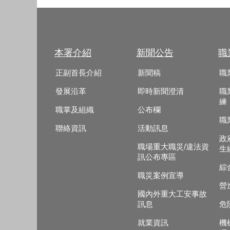
本署介紹
新聞公告
職
正副首長介紹
新聞稿
職
發展沿革
即時新聞澄清
職
練
職掌及組織
公布欄
職
聯絡資訊
活動訊息
政
職場重大職災/違法資
生
訊公布專區
綜
職災案例宣導
營
國內外重大工安事故
訊息
危
就業資訊
機