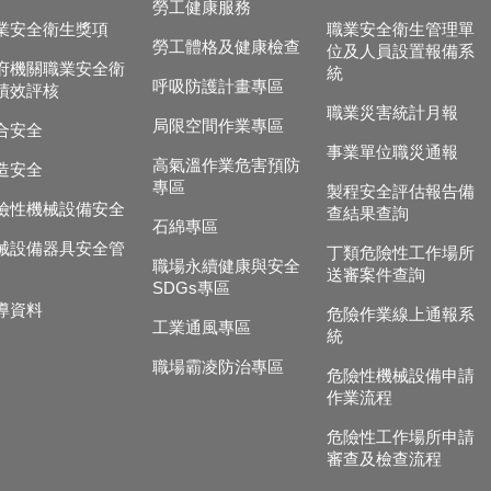
勞工健康服務
業安全衛生獎項
職業安全衛生管理單
勞工體格及健康檢查
位及人員設置報備系
府機關職業安全衛
統
呼吸防護計畫專區
績效評核
職業災害統計月報
局限空間作業專區
合安全
事業單位職災通報
高氣溫作業危害預防
造安全
專區
製程安全評估報告備
險性機械設備安全
查結果查詢
石綿專區
械設備器具安全管
丁類危險性工作場所
職場永續健康與安全
送審案件查詢
SDGs專區
導資料
危險作業線上通報系
工業通風專區
統
職場霸凌防治專區
危險性機械設備申請
作業流程
危險性工作場所申請
審查及檢查流程