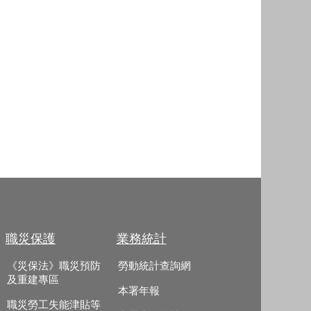
職災保護
業務統計
《災保法》職災預防
勞動統計查詢網
及重建專區
本署年報
職災勞工失能津貼等