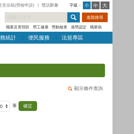
意見信箱(勞檢申訴)
雙語辭彙
字級：
大
小
中
職業災害預防
勞工健康
勞動檢查
過勞認定
職業病
務統計
便民服務
法規專區
顯示條件查詢
筆