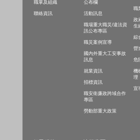
職掌及組織
公布欄
職
聯絡資訊
活動訊息
政
職場重大職災/違法資
生
訊公布專區
綜
職災案例宣導
營
國內外重大工安事故
訊息
危
就業資訊
機
理
招標資訊
宣
職安衛廉政跨域合作
專區
勞動部重大政策