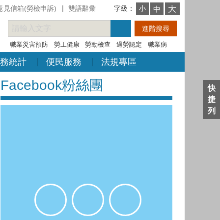
意見信箱(勞檢申訴)
雙語辭彙
字級：
大
小
中
職業災害預防
勞工健康
勞動檢查
過勞認定
職業病
務統計
便民服務
法規專區
Facebook粉絲團
快
捷
列