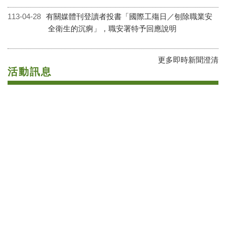
新聞稿
115-08-03
勞動部公布115年迄第2季重大職災死亡統計，降幅
21％，將持續強化職場減災行動
115-07-31
114年度工讀生與部分工時勞工勞動條件專案檢查結
果說明 勞動部提醒：工讀生享有完整勞動權益雇主
勿心存僥倖
115-07-31
職安署展現攜手民間推動職災預防與重建成果，公