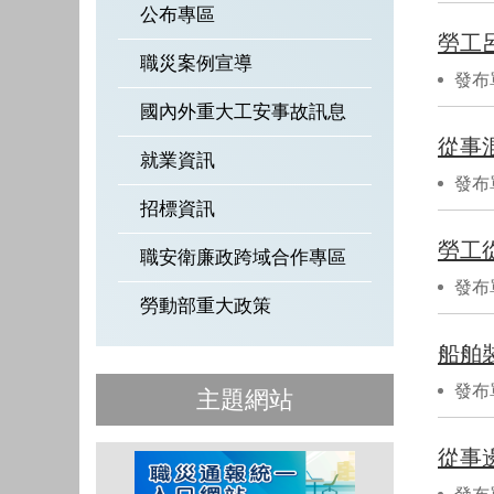
公布專區
勞工
職災案例宣導
發布
國內外重大工安事故訊息
從事
就業資訊
發布
招標資訊
勞工
職安衛廉政跨域合作專區
發布
勞動部重大政策
船舶
發布
主題網站
從事