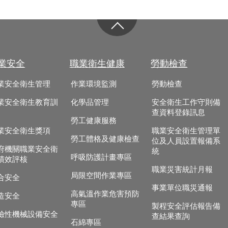
業安全
職業衛生健康
勞動檢查
業安全衛生管理
作業環境監測
勞動檢查
業安全衛生教育訓
化學品管理
安全衛生工作守則備
查資料登錄訊息
勞工健康服務
業安全衛生獎項
職業安全衛生管理單
勞工體格及健康檢查
位及人員設置報備系
府機關職業安全衛
統
呼吸防護計畫專區
績效評核
職業災害統計月報
局限空間作業專區
合安全
事業單位職災通報
高氣溫作業危害預防
造安全
專區
製程安全評估報告備
險性機械設備安全
查結果查詢
石綿專區