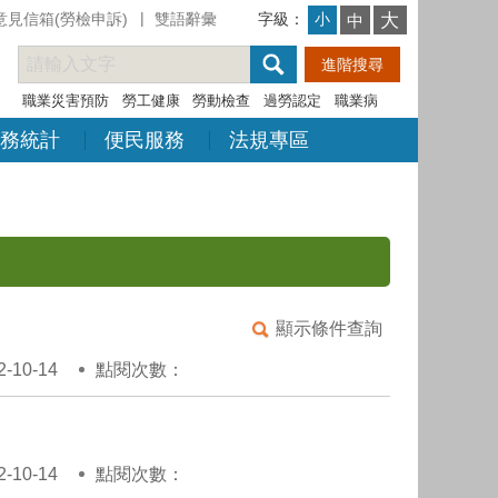
意見信箱(勞檢申訴)
雙語辭彙
字級：
大
小
中
職業災害預防
勞工健康
勞動檢查
過勞認定
職業病
務統計
便民服務
法規專區
顯示條件查詢
10-14
點閱次數：
10-14
點閱次數：