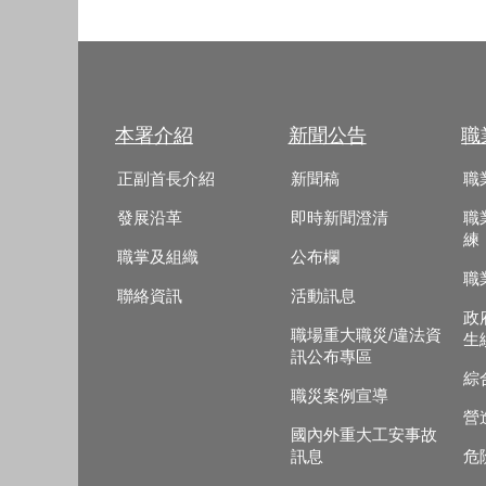
本署介紹
新聞公告
職
正副首長介紹
新聞稿
職
發展沿革
即時新聞澄清
職
練
職掌及組織
公布欄
職
聯絡資訊
活動訊息
政
職場重大職災/違法資
生
訊公布專區
綜
職災案例宣導
營
國內外重大工安事故
訊息
危