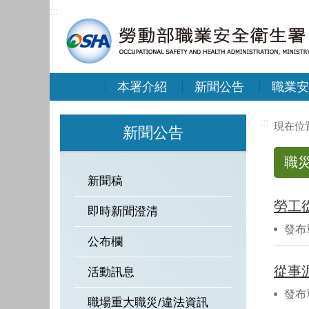
:::
本署介紹
新聞公告
職業安
:::
新聞公告
職
新聞稿
勞工
即時新聞澄清
發布
公布欄
從事
活動訊息
發布
職場重大職災/違法資訊