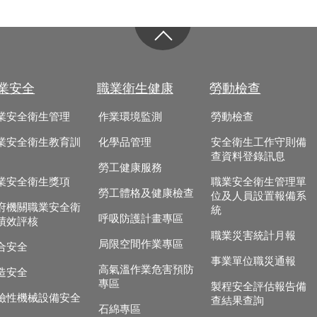
業安全
職業衛生健康
勞動檢查
業安全衛生管理
作業環境監測
勞動檢查
業安全衛生教育訓
化學品管理
安全衛生工作守則備
查資料登錄訊息
勞工健康服務
業安全衛生獎項
職業安全衛生管理單
勞工體格及健康檢查
位及人員設置報備系
府機關職業安全衛
統
呼吸防護計畫專區
績效評核
職業災害統計月報
局限空間作業專區
合安全
事業單位職災通報
高氣溫作業危害預防
造安全
專區
製程安全評估報告備
險性機械設備安全
查結果查詢
石綿專區