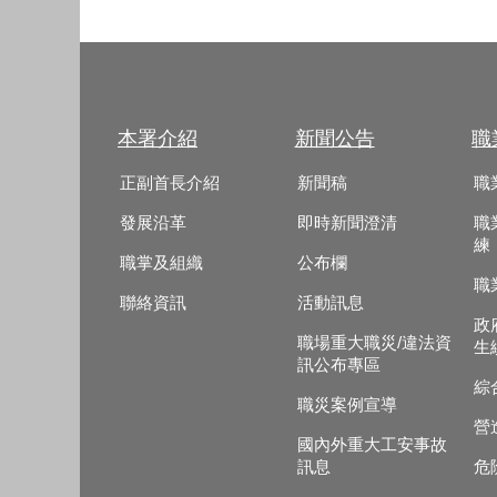
本署介紹
新聞公告
職
正副首長介紹
新聞稿
職
發展沿革
即時新聞澄清
職
練
職掌及組織
公布欄
職
聯絡資訊
活動訊息
政
職場重大職災/違法資
生
訊公布專區
綜
職災案例宣導
營
國內外重大工安事故
訊息
危