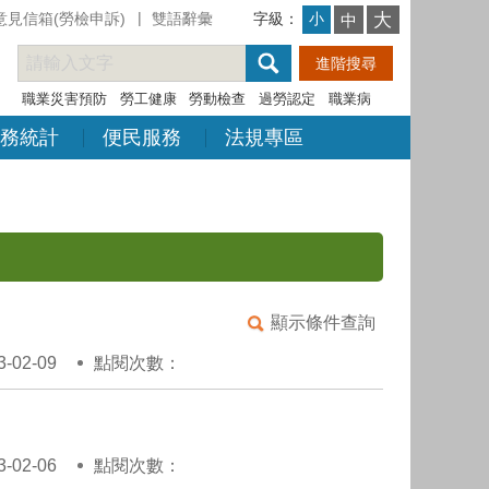
意見信箱(勞檢申訴)
雙語辭彙
字級：
大
小
中
職業災害預防
勞工健康
勞動檢查
過勞認定
職業病
務統計
便民服務
法規專區
顯示條件查詢
02-09
點閱次數：
02-06
點閱次數：