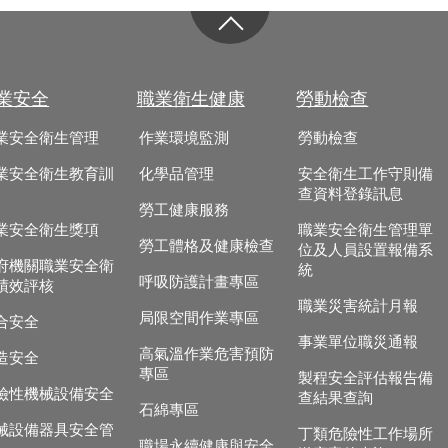
業安全
職業衛生健康
勞動檢查
業安全衛生管理
作業環境監測
勞動檢查
業安全衛生教育訓
化學品管理
安全衛生工作守則備
查資料登錄訊息
勞工健康服務
業安全衛生獎項
職業安全衛生管理單
勞工體格及健康檢查
位及人員設置報備系
府機關職業安全衛
統
呼吸防護計畫專區
績效評核
職業災害統計月報
局限空間作業專區
合安全
事業單位職災通報
高氣溫作業危害預防
造安全
專區
製程安全評估報告備
險性機械設備安全
查結果查詢
石綿專區
械設備器具安全管
丁類危險性工作場所
職場永續健康與安全