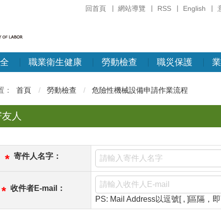
回首頁
網站導覽
RSS
English
全
職業衛生健康
勞動檢查
職災保護
業
首頁
勞動檢查
危險性機械設備申請作業流程
寄友人
寄件人名字：
*
收件者E-mail：
*
PS: Mail Address以逗號[ , ]區