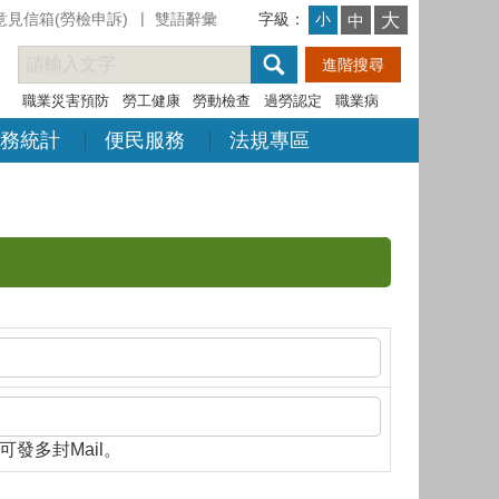
意見信箱(勞檢申訴)
雙語辭彙
字級：
大
小
中
職業災害預防
勞工健康
勞動檢查
過勞認定
職業病
務統計
便民服務
法規專區
隔，即可發多封Mail。