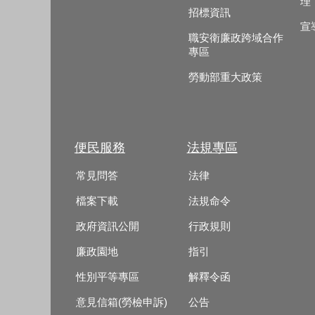
理
招標資訊
宣
職安衛廉政跨域合作
專區
勞動部重大政策
便民服務
法規專區
常見問答
法律
檔案下載
法規命令
政府資訊公開
行政規則
廉政園地
指引
性別平等專區
解釋令函
意見信箱(勞檢申訴)
公告