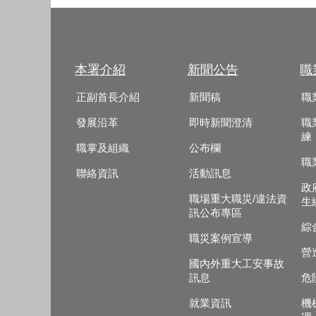
本署介紹
新聞公告
職
正副首長介紹
新聞稿
職
發展沿革
即時新聞澄清
職
練
職掌及組織
公布欄
職
聯絡資訊
活動訊息
政
職場重大職災/違法資
生
訊公布專區
綜
職災案例宣導
營
國內外重大工安事故
訊息
危
就業資訊
機