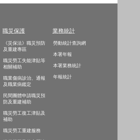
職災保護
業務統計
《災保法》職災預防
勞動統計查詢網
及重建專區
本署年報
職災勞工失能津貼等
本署業務統計
相關補助
年報統計
職業傷病診治、通報
及職業病鑑定
民間團體申請職災預
防及重建補助
職災勞工復工津貼及
補助
職災勞工重建服務